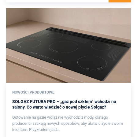
NOWOŚCI PRODUKTOWE
SOLGAZ FUTURA PRO – „gaz pod szkłem” wchodzi na
salony. Co warto wiedzieć o nowej płycie Solgaz?
Gotowanie na gazie wciąż nie wychodzi z mody, dlatego
producenci szukają nowych sposobów, aby ułatwić życie swoim
klientom. Przykładem jest...