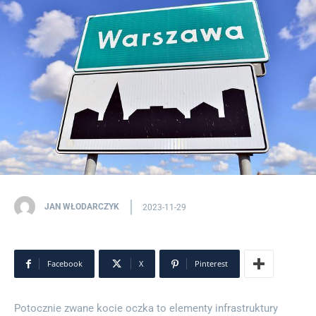
JAN WŁODARCZYK
2023-11-29
Facebook
X
Pinterest
Potocznie zwane kocie oczka to elementy infrastruktury