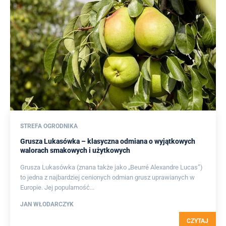
STREFA OGRODNIKA
Grusza Lukasówka – klasyczna odmiana o wyjątkowych
walorach smakowych i użytkowych
Grusza Lukasówka (znana także jako „Beurré Alexandre Lucas”)
to jedna z najbardziej cenionych odmian grusz uprawianych w
Europie. Jej popularność...
JAN WŁODARCZYK
CZYTAJ