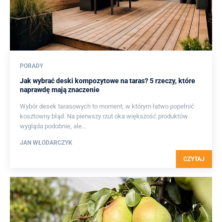
PORADY
Jak wybrać deski kompozytowe na taras? 5 rzeczy, które
naprawdę mają znaczenie
Wybór desek tarasowych to moment, w którym łatwo popełnić
kosztowny błąd. Na pierwszy rzut oka większość produktów
wygląda podobnie, ale...
JAN WŁODARCZYK
CZYTAJ