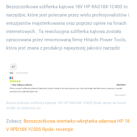
Bezszczotkowa szlifierka kątowa 18V HP RAG18X-1C40S to
narzędzie, które jest polecane przez wielu profesjonalistów i
entuzjastów majsterkowania oraz poprzez opinie na forach
internetowych. Ta rewolucyjna szlifierka kątowa została
opracowana przez renomowaną firmę Hitachi Power Tools,
która jest znana z produkcji najwyższej jakości narzędzi.
Bezszczotkowa szlifierka kątowa 18V HP RAG18X-1C40S Ryobi opinie na forum
źródło: pl.ryobitools.eu
Zobacz:
Bezszczotkowa wiertarko-wkrętarka udarowa HP 18
V RPD18X-1C50S Ryobi- recenzje