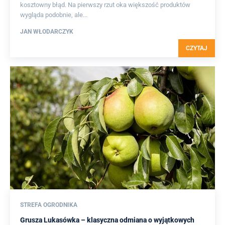
kosztowny błąd. Na pierwszy rzut oka większość produktów
wygląda podobnie, ale...
JAN WŁODARCZYK
CZYTAJ
STREFA OGRODNIKA
Grusza Lukasówka – klasyczna odmiana o wyjątkowych