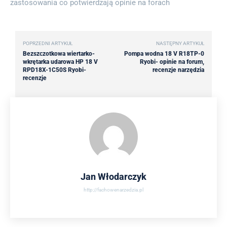
zastosowania co potwierdzają opinie na forach
POPRZEDNI ARTYKUŁ
NASTĘPNY ARTYKUŁ
Bezszczotkowa wiertarko-
Pompa wodna 18 V R18TP-0
wkrętarka udarowa HP 18 V
Ryobi- opinie na forum,
RPD18X-1C50S Ryobi-
recenzje narzędzia
recenzje
Jan Włodarczyk
http://fachowenarzedzia.pl