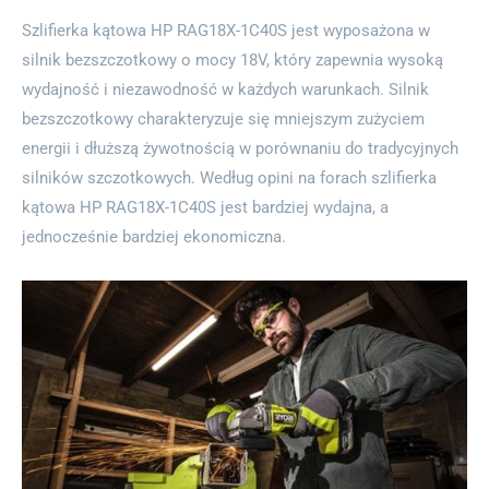
Szlifierka kątowa HP RAG18X-1C40S jest wyposażona w
silnik bezszczotkowy o mocy 18V, który zapewnia wysoką
wydajność i niezawodność w każdych warunkach. Silnik
bezszczotkowy charakteryzuje się mniejszym zużyciem
energii i dłuższą żywotnością w porównaniu do tradycyjnych
silników szczotkowych. Według opini na forach szlifierka
kątowa HP RAG18X-1C40S jest bardziej wydajna, a
jednocześnie bardziej ekonomiczna.