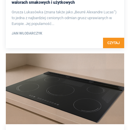
walorach smakowych i użytkowych
Grusza Lukasówka (znana także jako „Beurré Alexandre Lucas”)
to jedna z najbardziej cenionych odmian grusz uprawianych w
Europie. Jej popularność...
JAN WŁODARCZYK
CZYTAJ