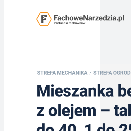
STREFA MECHANIKA
STREFA OGROD
Mieszanka b
z olejem – ta
do 40, 1 do 25