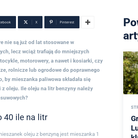
Po
cebook
X
Pinterest
ar
e nie są już od lat stosowane w
h, lecz wciąż trafiają do mniejszych
tocykle, motorowery, a nawet i kosiarki, czy
icze, rolnicze lub ogrodowe do poprawnego
o, by mieszanka paliwowa składała się
 z oleju. Ile oleju na litr benzyny należy
wusuwowych?
ST
40 ile na litr
G
L
ieszanek oleju z benzyną jest mieszanka 1
k