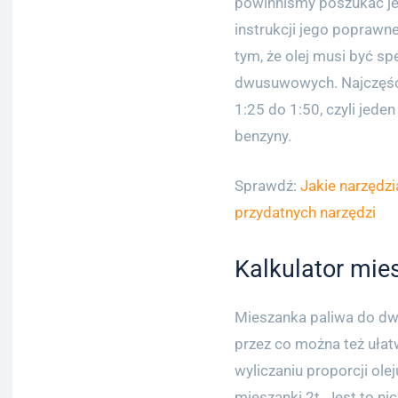
powinniśmy poszukać jej
instrukcji jego poprawn
tym, że olej musi być s
dwusuwowych. Najczęście
1:25 do 1:50, czyli jeden
benzyny.
Sprawdź:
Jakie narzędz
przydatnych narzędzi
Kalkulator mie
Mieszanka paliwa do dw
przez co można też ułat
wyliczaniu proporcji ole
mieszanki 2t. Jest to ni