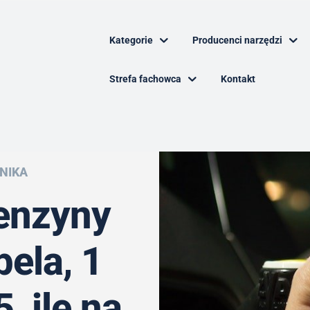
Kategorie
Producenci narzędzi
Strefa fachowca
Kontakt
NIKA
enzyny
bela, 1
, ile na