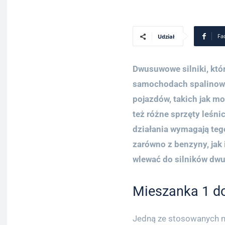
Fa
Udział
Dwusuwowe silniki, któr
samochodach spalinowyc
pojazdów, takich jak mo
też różne sprzęty leśn
działania wymagają teg
zarówno z benzyny, jak i
wlewać do silników d
Mieszanka 1 do 
Jedną ze stosowanych m