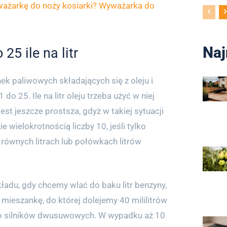
ważarkę do noży kosiarki? Wyważarka do
Naj
25 ile na litr
k paliwowych składających się z oleju i
do 25. Ile na litr oleju trzeba użyć w niej
est jeszcze prostsza, gdyż w takiej sytuacji
e wielokrotnością liczby 10, jeśli tylko
 równych litrach lub połówkach litrów
ładu, gdy chcemy wlać do baku litr benzyny,
ieszankę, do której dolejemy 40 mililitrów
o silników dwusuwowych. W wypadku aż 10