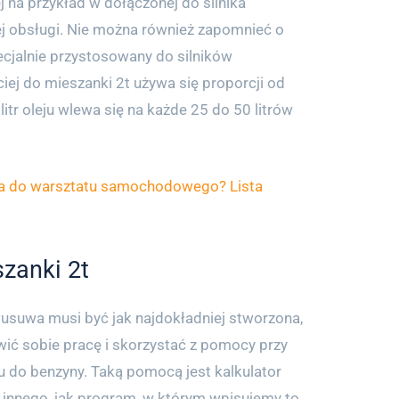
 na przykład w dołączonej do silnika
ej obsługi. Nie można również zapomnieć o
pecjalnie przystosowany do silników
j do mieszanki 2t używa się proporcji od
 litr oleju wlewa się na każde 25 do 50 litrów
ia do warsztatu samochodowego? Lista
szanki 2t
usuwa musi być jak najdokładniej stworzona,
wić sobie pracę i skorzystać z pomocy przy
ju do benzyny. Taką pomocą jest kalkulator
c innego, jak program, w którym wpisujemy to,