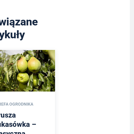
wiązane
tykuły
REFA OGRODNIKA
rusza
ukasówka –
lasyczna