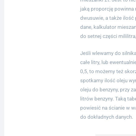
jaką proporcję powinna
dwusuwie, a także ilość
dane, kalkulator mieszan
do setnej części mililitr
Jeśli wlewamy do silni
całe litry, lub ewentualn
0,5, to możemy też skorz
spotkamy ilość oleju wy
oleju do benzyny, przy 
litrów benzyny. Taką ta
powiesić na ścianie w 
do dokładnych danych.