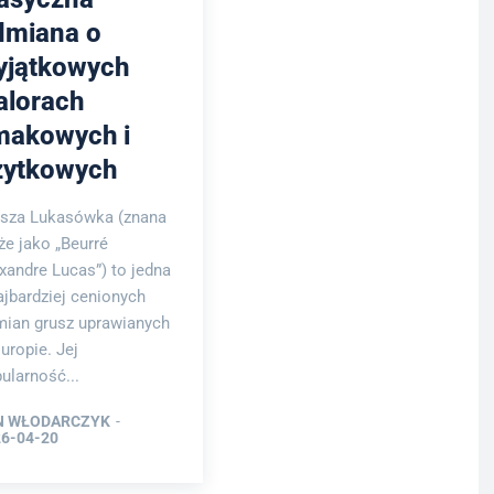
dmiana o
yjątkowych
alorach
makowych i
żytkowych
sza Lukasówka (znana
że jako „Beurré
xandre Lucas”) to jedna
ajbardziej cenionych
ian grusz uprawianych
uropie. Jej
ularność...
N WŁODARCZYK
-
6-04-20