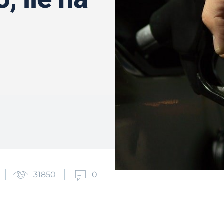
31850
0