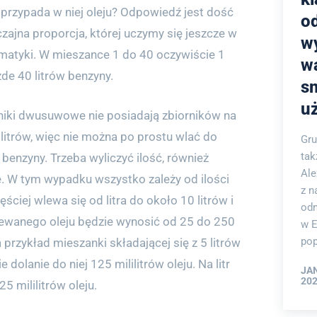
ny przypada w niej oleju? Odpowiedź jest dość
o
czajna proporcja, której uczymy się jeszcze w
w
matyki. W mieszance 1 do 40 oczywiście 1
w
ażde 40 litrów benzyny.
s
u
niki dwusuwowe nie posiadają zbiorników na
litrów, więc nie można po prostu wlać do
Gru
tak
ów benzyny. Trzeba wyliczyć ilość, również
Ale
. W tym wypadku wszystko zależy od ilości
z n
ściej wlewa się od litra do około 10 litrów i
odm
 wlewanego oleju będzie wynosić od 25 do 250
w E
pop
 przykład mieszanki składającej się z 5 litrów
dolanie do niej 125 mililitrów oleju. Na litr
JA
202
25 mililitrów oleju.