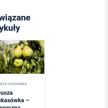
wiązane
tykuły
REFA OGRODNIKA
rusza
ukasówka –
lasyczna