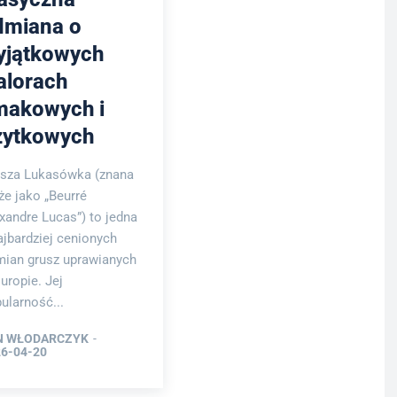
dmiana o
yjątkowych
alorach
makowych i
żytkowych
sza Lukasówka (znana
że jako „Beurré
xandre Lucas”) to jedna
ajbardziej cenionych
ian grusz uprawianych
uropie. Jej
ularność...
N WŁODARCZYK
-
6-04-20