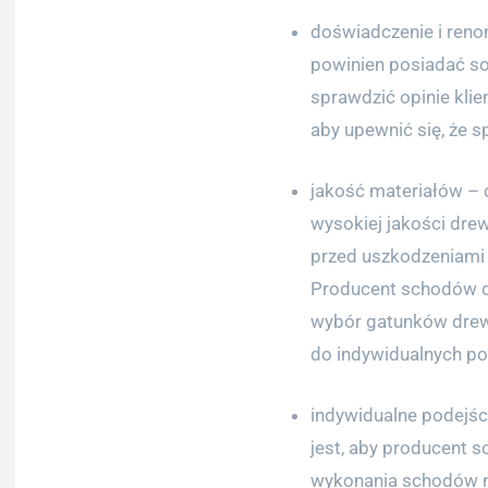
doświadczenie i ren
powinien posiadać so
sprawdzić opinie klie
aby upewnić się, że s
jakość materiałów –
wysokiej jakości dre
przed uszkodzeniami 
Producent schodów d
wybór gatunków drew
do indywidualnych pot
indywidualne podejści
jest, aby producent
wykonania schodów na