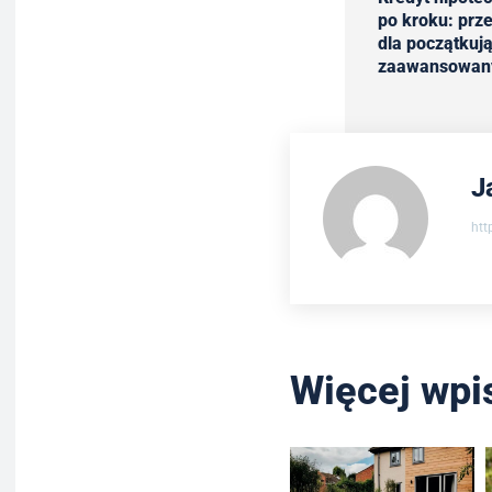
po kroku: prz
dla początkują
zaawansowan
J
htt
Więcej wpi