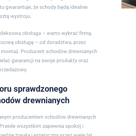
tu gwarantuje, że schody będą idealnie
ztą wystroju.
pleksowa obsługa – warto wybrać firmę,
ksową obsługę – od doradztwa, przez
po montaż. Producent schodów drewnianych
ielać gwarancji na swoje produkty oraz
przedażowy.
boru sprawdzonego
hodów drewnianych
anym producentem schodów drewnianych
. Przede wszystkim zapewnia spokój i
ędzie trwała i estetyczna przez wiele lat.