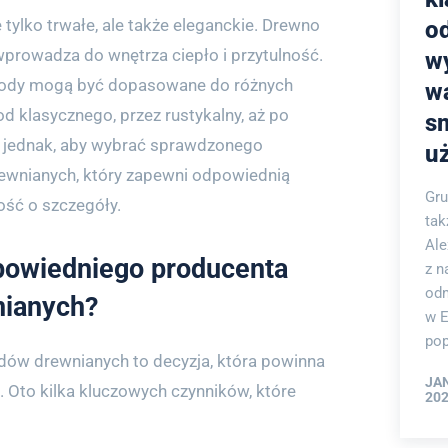
tylko trwałe, ale także eleganckie. Drewno
o
 wprowadza do wnętrza ciepło i przytulność.
w
hody mogą być dopasowane do różnych
w
d klasycznego, przez rustykalny, aż po
s
 jednak, aby wybrać sprawdzonego
u
wnianych, który zapewni odpowiednią
Gru
ość o szczegóły.
tak
Ale
powiedniego producenta
z n
odm
ianych?
w E
pop
ów drewnianych to decyzja, która powinna
JA
 Oto kilka kluczowych czynników, które
202