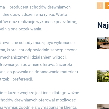
oma – producent schodów drewnianych
lidne doświadczenie na rynku. Warto
ntów oraz realizacje wykonane przez firmę,
Naj
pełnią one oczekiwania.
 drewniane schody muszą być wykonane z
wna, które jest odpowiednio zabezpieczone
mechanicznymi i działaniem wilgoci.
rewnianych powinien oferować szeroki
na, co pozwala na dopasowanie materiału
rzeb i preferencji.
e – każde wnętrze jest inne, dlatego ważne
 schodów drewnianych oferował możliwość
 wymiar, zgodnie z wymaganiami klienta.