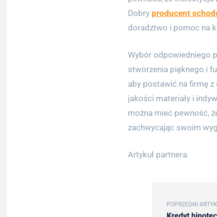
Dobry
producent schod
doradztwo i pomoc na ka
Wybór odpowiedniego p
stworzenia pięknego i f
aby postawić na firmę z
jakości materiały i indy
można mieć pewność, że 
zachwycając swoim wygl
Artykuł partnera.
POPRZEDNI ARTY
Kredyt hipote