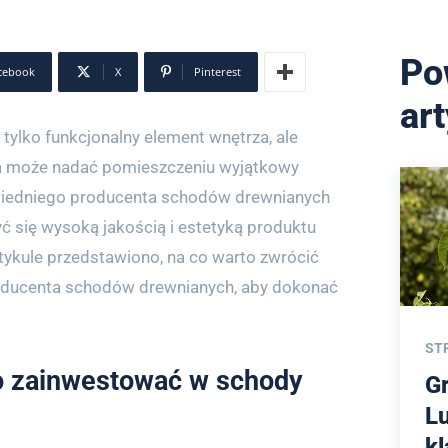
Po
cebook
X
Pinterest
ar
tylko funkcjonalny element wnętrza, ale
ra może nadać pomieszczeniu wyjątkowy
wiedniego producenta schodów drewnianych
yć się wysoką jakością i estetyką produktu
rtykule przedstawiono, na co warto zwrócić
oducenta schodów drewnianych, aby dokonać
ST
o zainwestować w schody
G
L
k