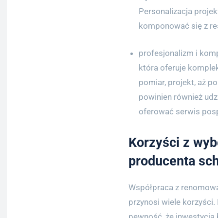
Personalizacja projek
komponować się z res
profesjonalizm i kom
która oferuje komple
pomiar, projekt, aż 
powinien również udz
oferować serwis pos
Korzyści z wy
producenta sc
Współpraca z renomow
przynosi wiele korzyści
pewność, że inwestycja b