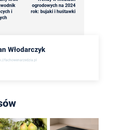
ewodnik
ogrodowych na 2024
cych i
rok: bujaki i huśtawki
ych
an Włodarczyk
p://fachowenarzedzia.pl
sów