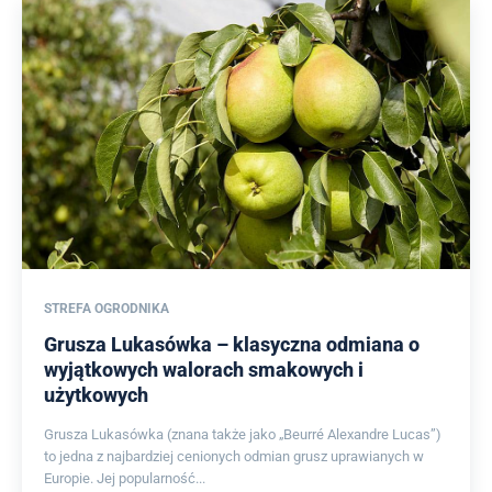
STREFA OGRODNIKA
Grusza Lukasówka – klasyczna odmiana o
wyjątkowych walorach smakowych i
użytkowych
Grusza Lukasówka (znana także jako „Beurré Alexandre Lucas”)
to jedna z najbardziej cenionych odmian grusz uprawianych w
Europie. Jej popularność...