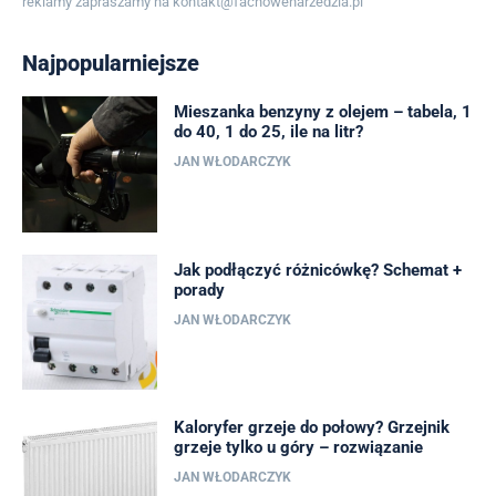
reklamy zapraszamy na
kontakt@fachowenarzedzia.pl
Najpopularniejsze
Mieszanka benzyny z olejem – tabela, 1
do 40, 1 do 25, ile na litr?
JAN WŁODARCZYK
Jak podłączyć różnicówkę? Schemat +
porady
JAN WŁODARCZYK
Kaloryfer grzeje do połowy? Grzejnik
grzeje tylko u góry – rozwiązanie
JAN WŁODARCZYK