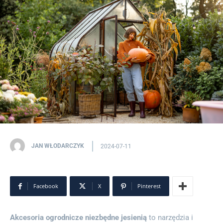
JAN WŁODARCZYK
2024-07-11
Facebook
X
Pinterest
Akcesoria ogrodnicze niezbędne jesienią
to narzędzia i