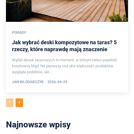
PORADY
Jak wybrać deski kompozytowe na taras? 5
rzeczy, które naprawdę mają znaczenie
Wybór desek tarasowych to moment, w którym łatwo popełnić
kosztowny błąd. Na pierwszy rzut oka większość produktów
wygląda podobnie, ale...
JAN WŁODARCZYK
-
2026-04-29
Najnowsze wpisy