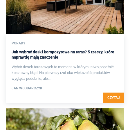
PORADY
Jak wybrać deski kompozytowe na taras? 5 rzeczy, które
naprawdę mają znaczenie
Wybór desek tarasowych to moment, w którym łatwo popełnić
kosztowny błąd. Na pierwszy rzut oka większość produktów
wygląda podobnie, ale...
JAN WŁODARCZYK
CZYTAJ