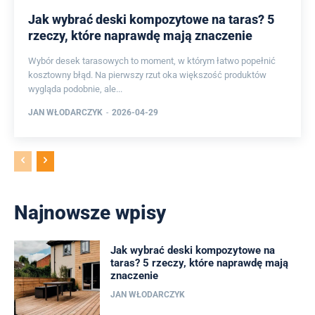
Jak wybrać deski kompozytowe na taras? 5
rzeczy, które naprawdę mają znaczenie
Wybór desek tarasowych to moment, w którym łatwo popełnić
kosztowny błąd. Na pierwszy rzut oka większość produktów
wygląda podobnie, ale...
JAN WŁODARCZYK
-
2026-04-29
Najnowsze wpisy
Jak wybrać deski kompozytowe na
taras? 5 rzeczy, które naprawdę mają
znaczenie
JAN WŁODARCZYK