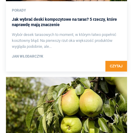
PORADY
Jak wybrać deski kompozytowe na taras? 5 rzeczy, które
naprawdę mają znaczenie
Wybór desek tarasowych to moment, w którym łatwo popełnić
kosztowny błąd. Na pierwszy rzut oka większość produktów
wygląda podobnie, ale...
JAN WŁODARCZYK
CZYTAJ