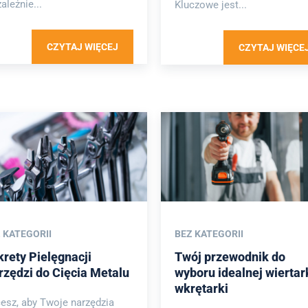
ależnie...
Kluczowe jest...
CZYTAJ WIĘCEJ
CZYTAJ WIĘCE
 KATEGORII
BEZ KATEGORII
rety Pielęgnacji
Twój przewodnik do
rzędzi do Cięcia Metalu
wyboru idealnej wiertar
wkrętarki
esz, aby Twoje narzędzia