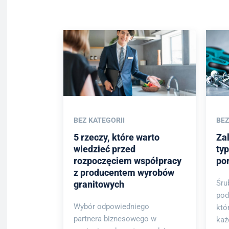
BEZ KATEGORII
BEZ
5 rzeczy, które warto
Zal
wiedzieć przed
ty
rozpoczęciem współpracy
po
z producentem wyrobów
Śru
granitowych
pod
Wybór odpowiedniego
któ
partnera biznesowego w
każ