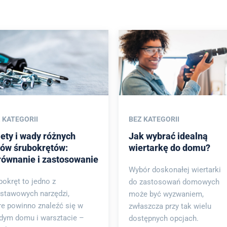
 KATEGORII
BEZ KATEGORII
ety i wady różnych
Jak wybrać idealną
pów śrubokrętów:
wiertarkę do domu?
równanie i zastosowanie
Wybór doskonałej wiertarki
bokręt to jedno z
do zastosowań domowych
stawowych narzędzi,
może być wyzwaniem,
re powinno znaleźć się w
zwłaszcza przy tak wielu
dym domu i warsztacie –
dostępnych opcjach.