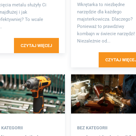
Wkrętarka to niezbędne
cięcia metalu służyły Ci
narzędzie dla każdego
najdłużej i jak
majsterkowicza. Dlaczego?
efektywniej? To wcale
Ponieważ to prawdziwy
..
kombajn w świecie narzędzi!
Niezależnie od...
CZYTAJ WIĘCEJ
CZYTAJ WIĘCE
 KATEGORII
BEZ KATEGORII