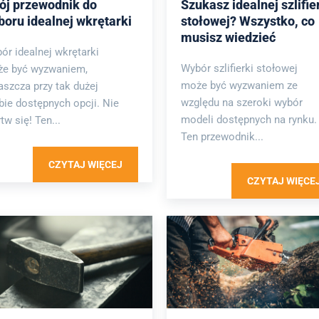
ój przewodnik do
Szukasz idealnej szlifie
boru idealnej wkrętarki
stołowej? Wszystko, co
musisz wiedzieć
ór idealnej wkrętarki
Wybór szlifierki stołowej
e być wyzwaniem,
może być wyzwaniem ze
aszcza przy tak dużej
względu na szeroki wybór
zbie dostępnych opcji. Nie
modeli dostępnych na rynku.
tw się! Ten...
Ten przewodnik...
CZYTAJ WIĘCEJ
CZYTAJ WIĘCE