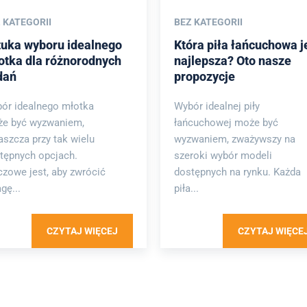
 KATEGORII
BEZ KATEGORII
tuka wyboru idealnego
Która piła łańcuchowa j
otka dla różnorodnych
najlepsza? Oto nasze
dań
propozycje
ór idealnego młotka
Wybór idealnej piły
e być wyzwaniem,
łańcuchowej może być
aszcza przy tak wielu
wyzwaniem, zważywszy na
tępnych opcjach.
szeroki wybór modeli
czowe jest, aby zwrócić
dostępnych na rynku. Każda
gę...
piła...
CZYTAJ WIĘCEJ
CZYTAJ WIĘCE