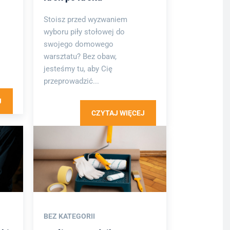
Stoisz przed wyzwaniem
wyboru piły stołowej do
swojego domowego
warsztatu? Bez obaw,
jesteśmy tu, aby Cię
przeprowadzić...
J
CZYTAJ WIĘCEJ
BEZ KATEGORII