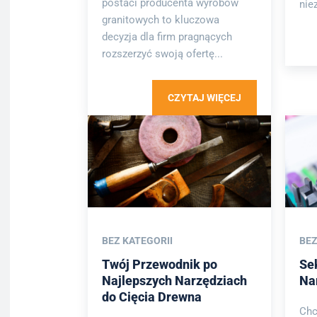
postaci producenta wyrobów
niez
granitowych to kluczowa
decyzja dla firm pragnących
rozszerzyć swoją ofertę...
CZYTAJ WIĘCEJ
BEZ KATEGORII
BEZ
Twój Przewodnik po
Sek
Najlepszych Narzędziach
Na
do Cięcia Drewna
Chc