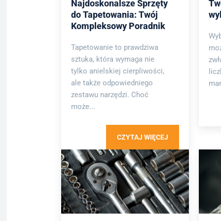
Najdoskonalsze Sprzęty
Tw
do Tapetowania: Twój
wy
Kompleksowy Poradnik
Wyb
Tapetowanie to prawdziwa
moż
sztuka, która wymaga nie
zwł
tylko anielskiej cierpliwości,
lic
ale także odpowiedniego
mar
zestawu narzędzi. Choć
może...
CZYTAJ WIĘCEJ