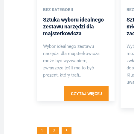
BEZ KATEGORII
BEZ
Sztuka wyboru idealnego
Sz
zestawu narzędzi dla
mł
majsterkowicza
za
Wybór idealnego zestawu
Wyb
narzędzi dla majsterkowicza
moż
może być wyzwaniem,
zwł
zwłaszcza jeśli ma to być
dos
prezent, który trafi...
Klu
uwa
CZYTAJ WIĘCEJ
1
2