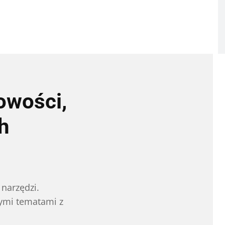
owości,
h
narzędzi.
ymi tematami z