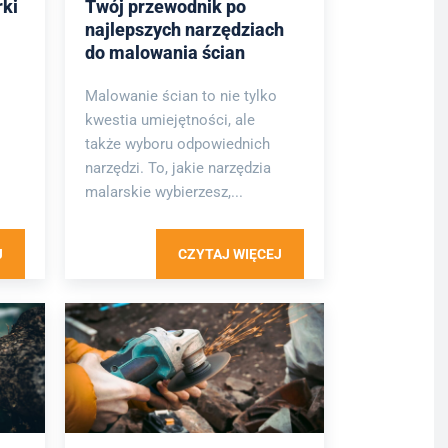
rki
Twój przewodnik po
najlepszych narzędziach
do malowania ścian
Malowanie ścian to nie tylko
kwestia umiejętności, ale
także wyboru odpowiednich
narzędzi. To, jakie narzędzia
malarskie wybierzesz,...
J
CZYTAJ WIĘCEJ