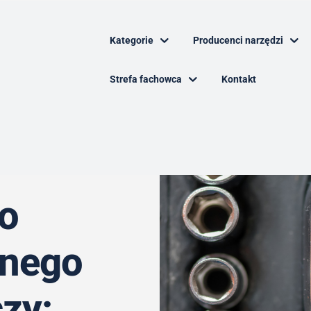
Kategorie
Producenci narzędzi
Strefa fachowca
Kontakt
o
lnego
zy: