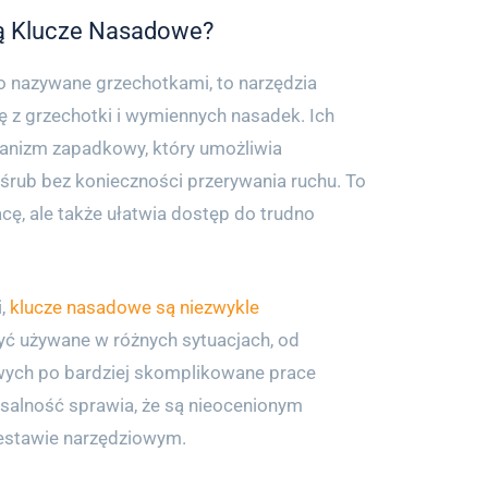
ą Klucze Nasadowe?
o nazywane grzechotkami, to narzędzia
ię z grzechotki i wymiennych nasadek. Ich
hanizm zapadkowy, który umożliwia
 śrub bez konieczności przerywania ruchu. To
acę, ale także ułatwia dostęp do trudno
i,
klucze nasadowe są niezwykle
yć używane w różnych sytuacjach, od
ych po bardziej skomplikowane prace
salność sprawia, że są nieocenionym
estawie narzędziowym.