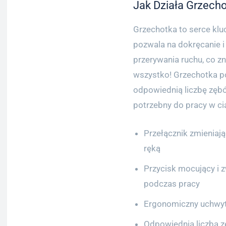
Jak Działa Grzech
Grzechotka to serce kl
pozwala na dokręcanie i
przerywania ruchu, co zn
wszystko! Grzechotka p
odpowiednią liczbę zębó
potrzebny do pracy w ci
Przełącznik zmieniaj
ręką
Przycisk mocujący i 
podczas pracy
Ergonomiczny uchwyt
Odpowiednia liczba z