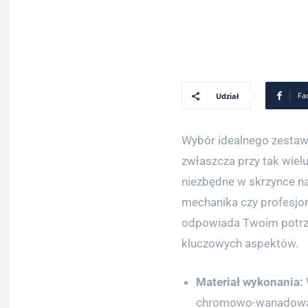
Fa
Udział
Wybór idealnego zesta
zwłaszcza przy tak wiel
niezbędne w skrzynce n
mechanika czy profesjona
odpowiada Twoim potrze
kluczowych aspektów.
Materiał wykonania:
chromowo-wanadowa, 