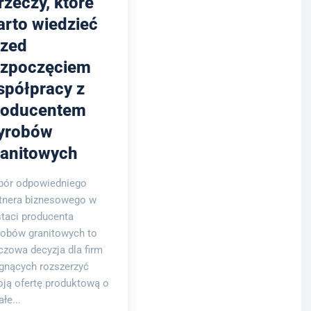
rzeczy, które
arto wiedzieć
rzed
ozpoczęciem
spółpracy z
roducentem
yrobów
ranitowych
bór odpowiedniego
tnera biznesowego w
taci producenta
obów granitowych to
czowa decyzja dla firm
gnących rozszerzyć
ją ofertę produktową o
ałe...