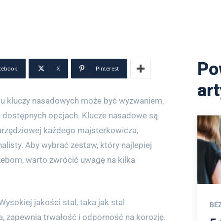
Po
cebook
X
Pinterest
ar
wu kluczy nasadowych może być wyzwaniem,
u dostępnych opcjach. Klucze nasadowe są
arzędziowej każdego majsterkowicza,
listy. Aby wybrać zestaw, który najlepiej
bom, warto zwrócić uwagę na kilka
Wysokiej jakości stal, taka jak stal
BE
zapewnia trwałość i odporność na korozję.