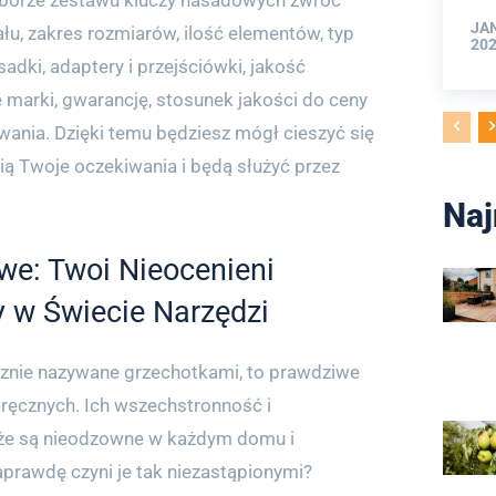
borze zestawu kluczy nasadowych zwróć
JA
łu, zakres rozmiarów, ilość elementów, typ
202
sadki, adaptery i przejściówki, jakość
marki, gwarancję, stosunek jakości do ceny
ania. Dzięki temu będziesz mógł cieszyć się
nią Twoje oczekiwania i będą służyć przez
Naj
e: Twoi Nieocenieni
 w Świecie Narzędzi
cznie nazywane grzechotkami, to prawdziwe
ręcznych. Ich wszechstronność i
 że są nieodzowne w każdym domu i
aprawdę czyni je tak niezastąpionymi?