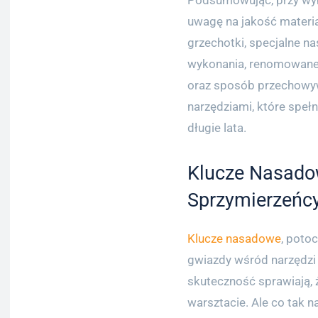
Podsumowując, przy wy
uwagę na jakość materia
grzechotki, specjalne na
wykonania, renomowane 
oraz sposób przechowyw
narzędziami, które speł
długie lata.
Klucze Nasadow
Sprzymierzeńcy
Klucze nasadowe
, poto
gwiazdy wśród narzędzi 
skuteczność sprawiają,
warsztacie. Ale co tak n