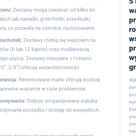
5 
w
tawu:
Zestawy mogą zawierać od kilku do
kich jak nasadki, grzechotki, przedłużki,
p
tery, co pozwala na szerokie zastosowanie.
r
w
zechotek:
Zestawy różnią się wejściem na
p
ątów (6 lub 12 kątów) oraz możliwością
w
go użycia. Zestawy mieszane z różnymi
g
/2”, 3/8”) oferują wszechstronność.
arancja:
Renomowane marki oferują wyższą
Wy
par
zapewnia wsparcie w razie problemów.
pos
howywania:
Dobrze zorganizowana walizka
wyr
klu
utrzymanie porządku i dostęp do wszystkich
pra
swo
trw