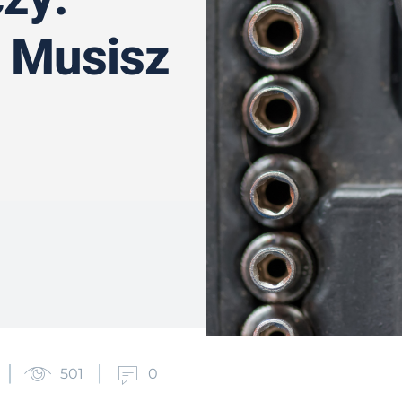
 Musisz
501
0