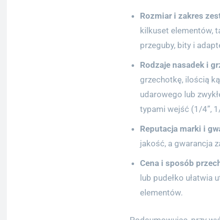
Rozmiar i zakres zes
kilkuset elementów, ta
przeguby, bity i adap
Rodzaje nasadek i gr
grzechotkę, ilością k
udarowego lub zwykłe
typami wejść (1/4”, 1
Reputacja marki i gw
jakość, a gwarancja 
Cena i sposób przec
lub pudełko ułatwia 
elementów.