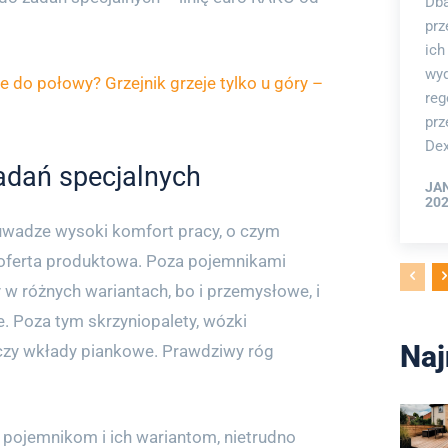
Dba
prz
ich
wyd
je do połowy? Grzejnik grzeje tylko u góry –
reg
prz
Dex
adań specjalnych
JA
202
uwadze wysoki komfort pracy, o czym
 oferta produktowa. Poza pojemnikami
 w różnych wariantach, bo i przemysłowe, i
ne. Poza tym skrzyniopalety, wózki
Naj
czy wkłady piankowe. Prawdziwy róg
pojemnikom i ich wariantom, nietrudno