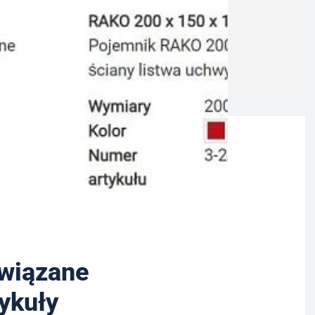
wiązane
tykuły