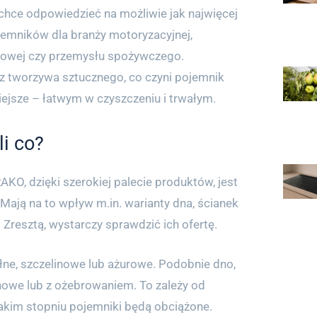
chce odpowiedzieć na możliwie jak najwięcej
ojemników dla branży motoryzacyjnej,
towej czy przemysłu spożywczego.
z tworzywa sztucznego, co czyni pojemnik
ejsze – łatwym w czyszczeniu i trwałym.
li co?
KO, dzięki szerokiej palecie produktów, jest
 Mają na to wpływ m.in. warianty dna, ścianek
Zresztą, wystarczy sprawdzić ich ofertę.
łne, szczelinowe lub ażurowe. Podobnie dno,
nowe lub z ożebrowaniem. To zależy od
jakim stopniu pojemniki będą obciążone.