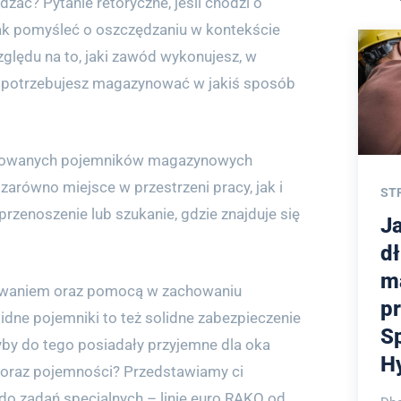
dzać? Pytanie retoryczne, jeśli chodzi o
tak pomyśleć o oszczędzaniu w kontekście
ględu na to, jaki zawód wykonujesz, w
 potrzebujesz magazynować w jakiś sposób
ktowanych pojemników magazynowych
zarówno miejsce w przestrzeni pracy, jak i
ST
rzenoszenie lub szukanie, gdzie znajduje się
J
d
m
waniem oraz pomocą w zachowaniu
p
lidne pojemniki to też solidne zabezpieczenie
S
dyby do tego posiadały przyjemne dla oka
H
 oraz pojemności? Przedstawiamy ci
o zadań specjalnych – linię euro RAKO od