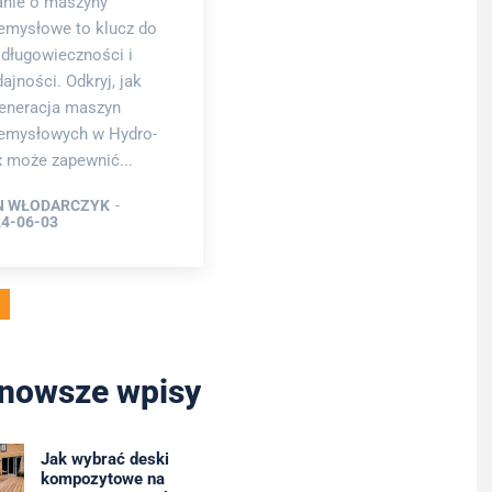
nie o maszyny
emysłowe to klucz do
 długowieczności i
ajności. Odkryj, jak
eneracja maszyn
emysłowych w Hydro-
 może zapewnić...
N WŁODARCZYK
-
4-06-03
nowsze wpisy
Jak wybrać deski
kompozytowe na