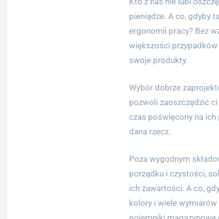
Kto z nas nie lubi oszczę
pieniądze. A co, gdyby 
ergonomii pracy? Bez wz
większości przypadków
swoje produkty.
Wybór dobrze zaproje
pozwoli zaoszczędzić ci 
czas poświęcony na ich p
dana rzecz.
Poza wygodnym składo
porządku i czystości, so
ich zawartości. A co, g
kolory i wiele wymiarów
pojemniki magazynowe d