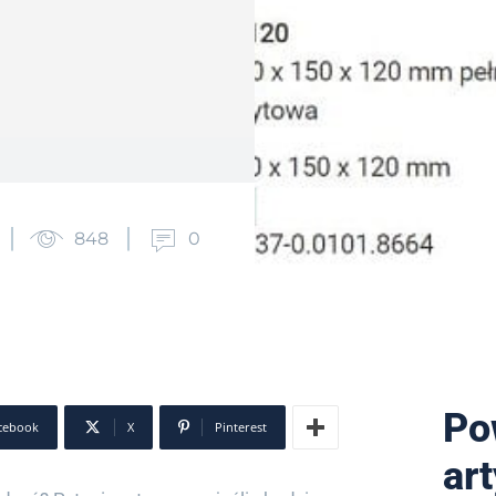
848
0
Po
cebook
X
Pinterest
ar