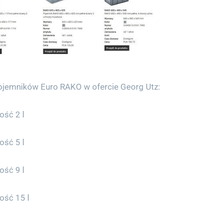
jemników Euro RAKO w ofercie Georg Utz:
ość 2 l
ość 5 l
ość 9 l
ość 15 l