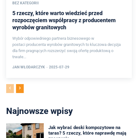
BEZ KATEGORII
5 rzeczy, które warto wiedzieć przed
rozpoczęciem współpracy z producentem
wyrobów granitowych
Wybór odpowiedniego partnera biznesowego w
postaci producenta wyrobów granitowych to kluczowa decyzja
dla firm pragnących rozszerzyć swoją ofertę produktową o
trwałe...
JAN WŁODARCZYK
-
2025-07-29
Najnowsze wpisy
Jak wybrać deski kompozytowe na
taras? 5 rzeczy, które naprawdę mają