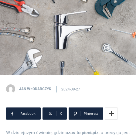
JAN WŁODARCZYK
2024-09-27
Facebook
X
Pinterest
W dzisiejszym świecie, gdzie
czas to pieniądz
, a precyzja jest