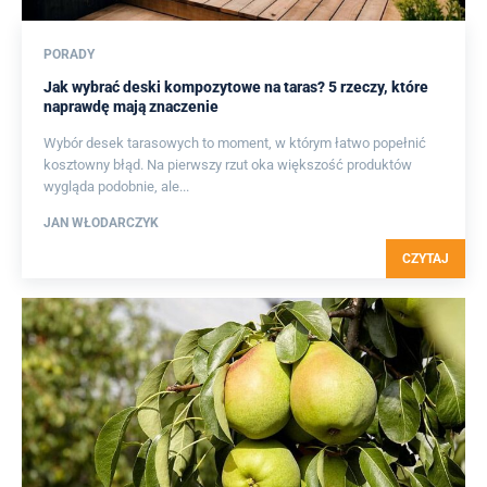
PORADY
Jak wybrać deski kompozytowe na taras? 5 rzeczy, które
naprawdę mają znaczenie
Wybór desek tarasowych to moment, w którym łatwo popełnić
kosztowny błąd. Na pierwszy rzut oka większość produktów
wygląda podobnie, ale...
JAN WŁODARCZYK
CZYTAJ