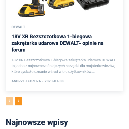
DEWALT
18V XR Bezszczotkowa 1-biegowa
zakrętarka udarowa DEWALT- opinie na
forum
18V XR Bezszczotkowa 1-biegowa zakrętarka udarowa DEWALT
to jedno z najnowocześniejszych narzędzi dla majsterkowiczów,
które zyskało uznanie wśród wielu użytkowników....
ANDRZEJ KOZERA
-
2023-03-08
Najnowsze wpisy