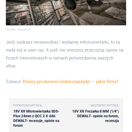
Źródło: dewalt.pl
Jeśli szukasz niezawodnej i wydajnej młotowiertarki, to ta
nada się w sam raz. A jeśli nie wierzysz przeczytaj opinie na
forach internetowych w ramach potwierdzenia naszych
słów.
Zobacz:
Polscy producenci elektronarzędzi — jakie firmy?
POPRZEDNI ARTYKUŁ
NASTĘPNY ARTYKUŁ
18V XR Młotowiertarka SDS-
18V XR Frezarka 8 MM (1/4″)
Plus 24mm z QCC 2 X 4Ah
DEWALT- opinie na forum,
DEWALT- recenzje, opinie na
recenzja
forum