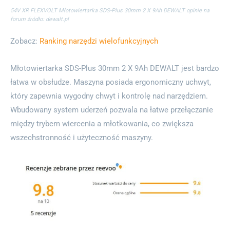
54V XR FLEXVOLT Młotowiertarka SDS-Plus 30mm 2 X 9Ah DEWALT opinie na
forum źródło: dewalt.pl
Zobacz:
Ranking narzędzi wielofunkcyjnych
Młotowiertarka SDS-Plus 30mm 2 X 9Ah DEWALT jest bardzo
łatwa w obsłudze. Maszyna posiada ergonomiczny uchwyt,
który zapewnia wygodny chwyt i kontrolę nad narzędziem.
Wbudowany system uderzeń pozwala na łatwe przełączanie
między trybem wiercenia a młotkowania, co zwiększa
wszechstronność i użyteczność maszyny.