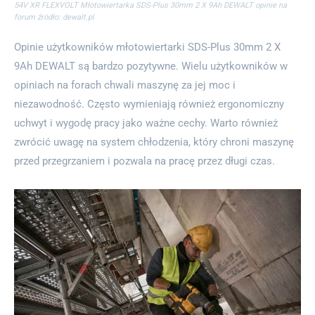
54V XR FLEXVOLT Młotowiertarka SDS-Plus 30mm 2 X 9Ah DEWALT opinie na
forum źródło: dewalt.pl
Opinie użytkowników młotowiertarki SDS-Plus 30mm 2 X
9Ah DEWALT są bardzo pozytywne. Wielu użytkowników w
opiniach na forach chwali maszynę za jej moc i
niezawodność. Często wymieniają również ergonomiczny
uchwyt i wygodę pracy jako ważne cechy. Warto również
zwrócić uwagę na system chłodzenia, który chroni maszynę
przed przegrzaniem i pozwala na pracę przez długi czas.