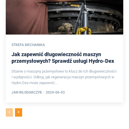
STREFA MECHANIKA
Jak zapewnić długowieczność maszyn
przemysłowych? Sprawdź usługi Hydro-Dex
Dbanie o maszyny przemysłowe to klucz do ich długowieczności
i wydajności. Odkryj, jak regeneracja maszyn przemysłowych w
Hydro-Dex może zapewnić...
JAN WŁODARCZYK
-
2024-06-03