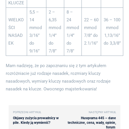
KLUCZE
5,5 –
2 –
8 –
WIELKO
14
6,35
24
22 – 60
36 – 100
ŚCI
mmod
mmod
mmod
mmod
mmod
NASAD
3/16”
1/4”
1/4”
7/8” do
1,13/16”
EK
do
do
do
2.1/16”
do 3,3/8”
9/16”
7/8”
7/8″
Mam nadzieję, że po zapoznaniu się z tym artykułem
rozróżniacie już rodzaje nasadek, rozmiary kluczy
nasadowych, wymiary kluczy nasadowych oraz rodzaje
nasadek na klucze. Owocnego majsterkowania!
POPRZEDNI ARTYKUŁ
NASTĘPNY ARTYKUŁ
Objawy zużycia prowadnicy w
Husqvarna 445 – dane
pile. Kiedy ją wymienić?
techniczne, cena, wady, opinie,
forum