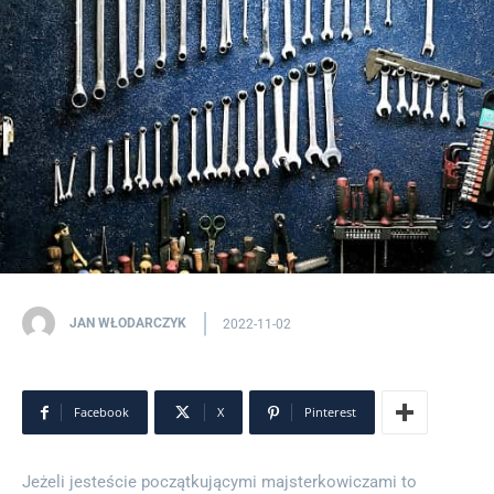
JAN WŁODARCZYK
2022-11-02
Facebook
X
Pinterest
Jeżeli jesteście początkującymi majsterkowiczami to