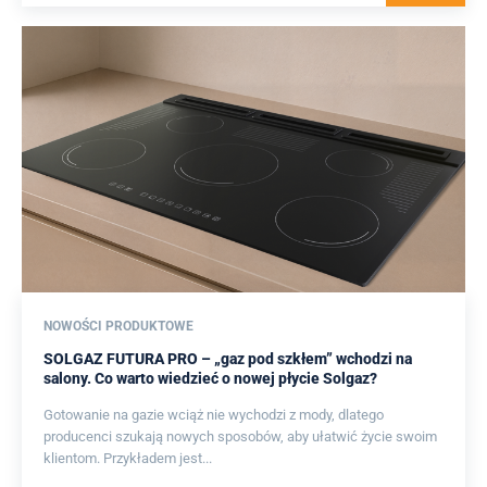
NOWOŚCI PRODUKTOWE
SOLGAZ FUTURA PRO – „gaz pod szkłem” wchodzi na
salony. Co warto wiedzieć o nowej płycie Solgaz?
Gotowanie na gazie wciąż nie wychodzi z mody, dlatego
producenci szukają nowych sposobów, aby ułatwić życie swoim
klientom. Przykładem jest...