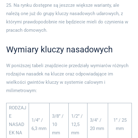
25. Na rynku dostępne są jeszcze większe warianty, ale
należą one już do grupy kluczy nasadowych udarowych, z
którymi prawdopodobnie nie będziecie mieli do czynienia w
pracach domowych.
Wymiary kluczy nasadowych
W poniższej tabeli znajdziecie przedziały wymiarów różnych
rodzajów nasadek na klucze oraz odpowiadające im
wielkości gwintów kluczy w systemie calowym i
milimetrowym:
RODZAJ
E
3/8” /
1/2” /
1/4” /
3/4″ /
1” / 25
NASAD
10
12,5
6,3 mm
20 mm
mm
EK NA
mm
mm