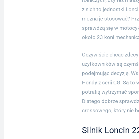
rolniczych, czy też masz
z nich to jednostki Loncin
można je stosować? Prz
sprawdzą się w motocykl
około 23 koni mechanic
Oczywiście chcąc zdecyd
użytkowników są czymś, 
podejmując decyzję. Ws
Hondy z serii CG. Są to
potrafią wytrzymać spor
Dlatego dobrze sprawdz
crossowego, który nie 
Silnik Loncin 2