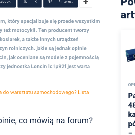
Po
cebook
X
Pinterest
ar
rn, który specjalizuje się przede wszystkim
zy też motocykli. Ten producent tworzy
kosiarek, a także innych urządzeń
zyn rolniczych. jakie są jednak opinie
cin, jak oceniane są modele z pojemnością
czy jednostka Loncin lc1p92f jest warta
OPI
ia do warsztatu samochodowego? Lista
Pa
4
ka
opinie, co mówią na forum?
pó
–