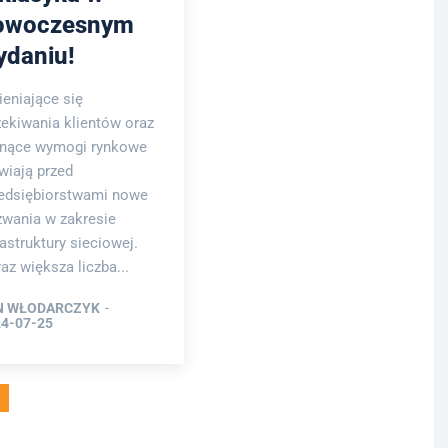
owoczesnym
ydaniu!
eniające się
ekiwania klientów oraz
snące wymogi rynkowe
wiają przed
edsiębiorstwami nowe
wania w zakresie
rastruktury sieciowej.
az większa liczba...
N WŁODARCZYK
-
4-07-25