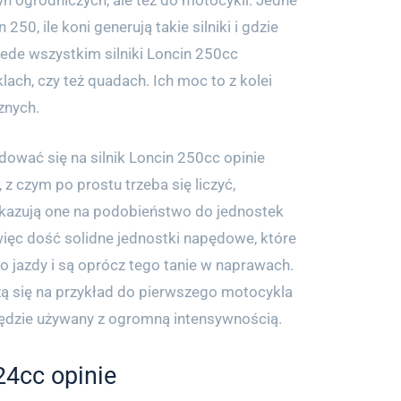
yn ogrodniczych, ale też do motocykli. Jedne
 250, ile koni generują takie silniki i gdzie
ede wszystkim silniki Loncin 250cc
ach, czy też quadach. Ich moc to z kolei
znych.
ować się na silnik Loncin 250cc opinie
z czym po prostu trzeba się liczyć,
kazują one na podobieństwo do jednostek
 więc dość solidne jednostki napędowe, które
o jazdy i są oprócz tego tanie w naprawach.
ą się na przykład do pierwszego motocykla
będzie używany z ogromną intensywnością.
24cc opinie