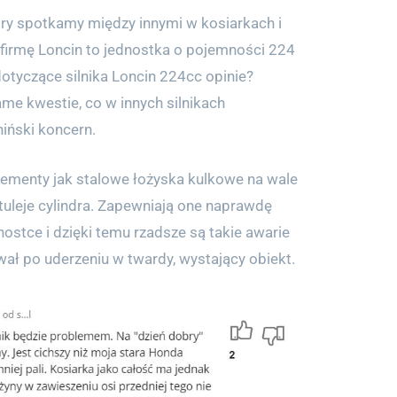
tóry spotkamy między innymi w kosiarkach i
firmę Loncin to jednostka o pojemności 224
tyczące silnika Loncin 224cc opinie?
me kwestie, co w innych silnikach
iński koncern.
elementy jak stalowe łożyska kulkowe na wale
uleje cylindra. Zapewniają one naprawdę
nostce i dzięki temu rzadsze są takie awarie
wał po uderzeniu w twardy, wystający obiekt.