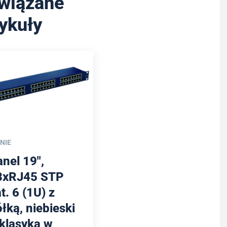
wiązane
tykuły
NIE
nel 19″,
8xRJ45 STP
t. 6 (1U) z
łką, niebieski
 klasyka w