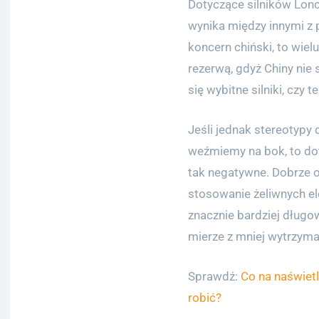
Dotyczące silników Lonc
wynika między innymi z po
koncern chiński, to wielu
rezerwą, gdyż Chiny nie
się wybitne silniki, czy t
Jeśli jednak stereotypy
weźmiemy na bok, to dot
tak negatywne. Dobrze oc
stosowanie żeliwnych el
znacznie bardziej długow
mierze z mniej wytrzym
Sprawdź:
Co na naświet
robić?