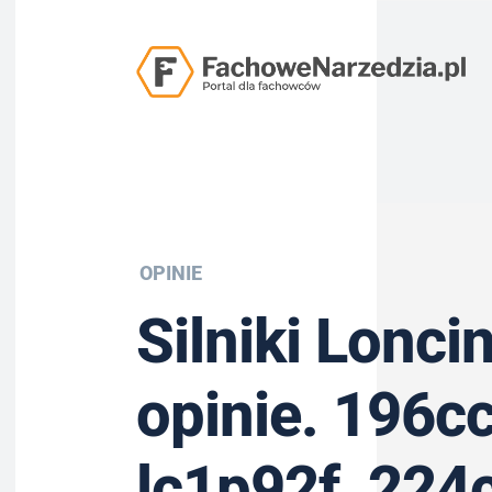
OPINIE
Silniki Lonci
opinie. 196cc
lc1p92f, 224