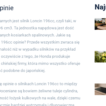
Naj
pinie
nych jest silnik Loncin 196cc, czyli taki, w
6 cm3. Ta jednostka napędowa jest dość
anych kosiarkach spalinowych. Jakie są
n 196cc opinie? Przede wszystkim zwraca się
ałość niż w wypadku silników na przykład
 oczywiście z tego, że Honda produkuje
od chińskiej firmy, która mimo wszystko oferuje
ć podobne do japońskiej.
ę opinie o silnikach Loncin 196cc to między
Doceniane są bowiem żeliwne tuleje cylindra,
ność łożysk kulkowych na wale, dzięki czemu
acznie bardziej wytrzymała i długowieczna.