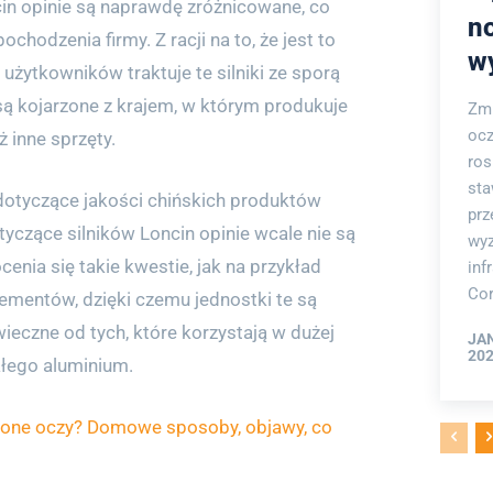
in opinie są naprawdę zróżnicowane, co
n
chodzenia firmy. Z racji na to, że jest to
w
 użytkowników traktuje te silniki ze sporą
 są kojarzone z krajem, w którym produkuje
Zmi
ocz
eż inne sprzęty.
ro
sta
 dotyczące jakości chińskich produktów
prz
yczące silników Loncin opinie wcale nie są
wyz
enia się takie kwestie, jak na przykład
inf
Cor
ementów, dzięki czemu jednostki te są
ieczne od tych, które korzystają w dużej
JA
202
ałego aluminium.
lone oczy? Domowe sposoby, objawy, co