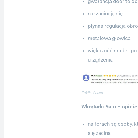
gwarancja door to do
nie zacinają się
płynna regulacja obr
metalowa głowica
większość modeli pra
urządzenia
Źródło: Ceneo
Wkrętarki Yato – opini
na forach są osoby, k
się zacina