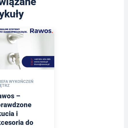
wiązane
tykuły
REFA WYKOŃCZEŃ
ĘTRZ
awos –
prawdzone
ucia i
kcesoria do