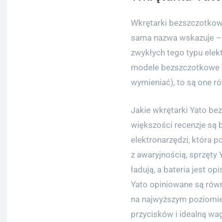
Wkrętarki bezszczotkowe
sama nazwa wskazuje – 
zwykłych tego typu elekt
modele bezszczotkowe są
wymieniać), to są one r
Jakie wkrętarki Yato be
większości recenzje są 
elektronarzędzi, która 
z awaryjnością, sprzęty
ładują, a bateria jest o
Yato opiniowane są równ
na najwyższym poziomie
przycisków i idealną wa