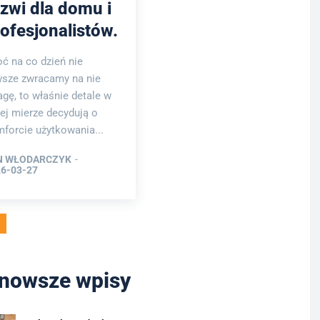
zwi dla domu i
ofesjonalistów.
ć na co dzień nie
sze zwracamy na nie
gę, to właśnie detale w
ej mierze decydują o
forcie użytkowania...
N WŁODARCZYK
-
6-03-27
nowsze wpisy