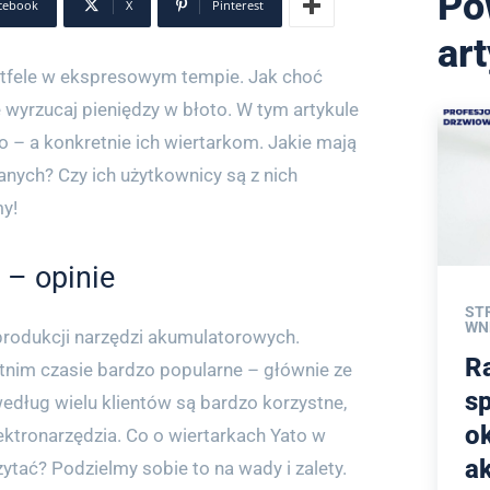
Po
cebook
X
Pinterest
ar
ortfele w ekspresowym tempie. Jak choć
 wyrzucaj pieniędzy w błoto. W tym artykule
to – a konkretnie ich wiertarkom. Jakie mają
anych? Czy ich użytkownicy są z nich
y!
 – opinie
ST
WN
 produkcji narzędzi akumulatorowych.
R
atnim czasie bardzo popularne – głównie ze
s
według wielu klientów są bardzo korzystne,
ok
ektronarzędzia. Co o wiertarkach Yato w
a
tać? Podzielmy sobie to na wady i zalety.