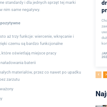
dr
ne standardy i dla jednych sprzęt tej marki
pr
zą w nim same negatywy.
Cho
e pozytywne
zaw
uwa
sto aż trzy funkcje: wiercenie, wkręcanie i
duż
zięki czemu są bardzo funkcjonalne
kom
 które oświetlają miejsce pracy
JA
202
naładowania baterii
małych materiałów, przez co nawet po upadku
bez zarzutu
yważony
Naj
ny