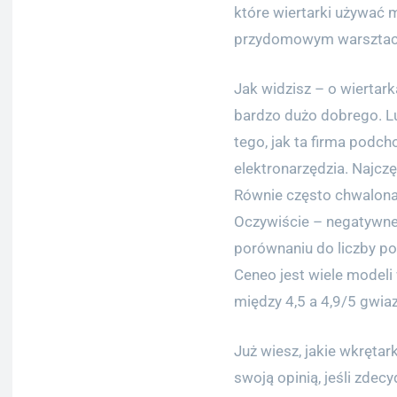
które wiertarki używać 
przydomowym warsztac
Jak widzisz – o wiertark
bardzo dużo dobrego. L
tego, jak ta firma podch
elektronarzędzia. Najcz
Równie często chwalona
Oczywiście – negatywne 
porównaniu do liczby po
Ceneo jest wiele modeli
między 4,5 a 4,9/5 gwi
Już wiesz, jakie wkrętar
swoją opinią, jeśli zdecy