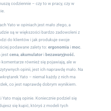
muszą codziennie – czy to w pracy, czy w
ie.
ach Yato w opiniach jest mało złego, a
udzie są w większości bardzo zadowoleni z
odzi do klientów i jak produkuje swoje
ęściej podawane zalety to:
ergonomia
i
moc
.
 jest
cena
,
akumulator
i
bezawaryjność.
komentarze również się pojawiają, ale w
zytywnych opinii, jest ich naprawdę mało. Na
 wkrętarek Yato – niemal każdy z nich ma
azdek, co jest naprawdę dobrym wynikiem.
ki Yato mają opinie. Koniecznie podziel się
dujesz się kupić, któryś z modeli tych